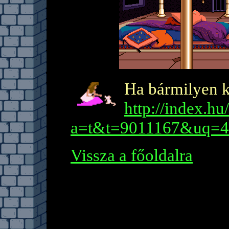
Ha bármilyen ké
http://index.h
a=t&t=9011167&uq=4
Vissza a főoldalra