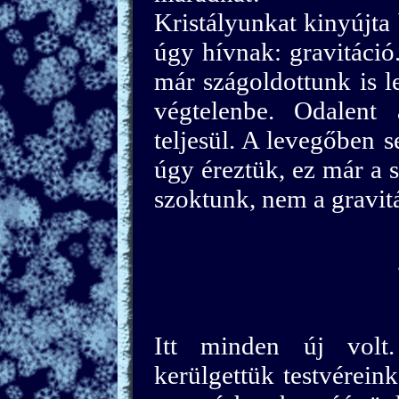
Kristályunkat kinyújta
úgy hívnak: gravitáció.
már szágoldottunk is l
végtelenbe. Odalen
teljesül. A levegőben 
úgy éreztük, ez már a 
szoktunk, nem a gravit
Itt minden új volt
kerülgettük testvérein