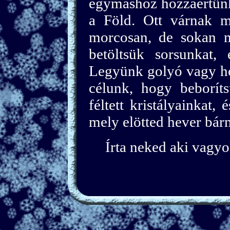
egymáshoz hozzáértünk.
a Föld. Ott várnak m
morcosan, de sokan m
betöltsük sorsunkat,
Legyünk golyó vagy hó
célunk, hogy beborít
féltett kristályainkat,
mely elötted hever bárm
Írta neked aki vagyok