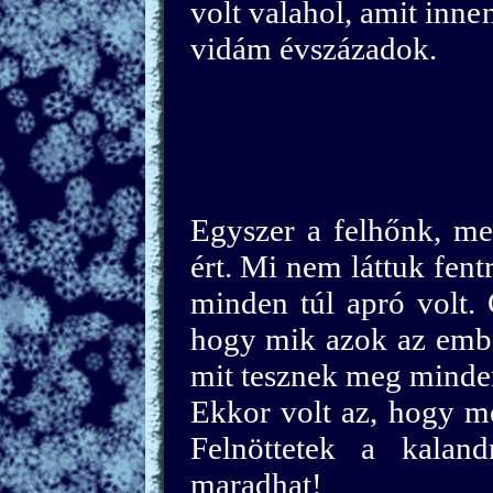
volt valahol, amit inne
vidám évszázadok.
Egyszer a felhőnk, me
ért. Mi nem láttuk fent
minden túl apró volt. C
hogy mik azok az embe
mit tesznek meg minde
Ekkor volt az, hogy me
Felnöttetek a kalan
maradhat!