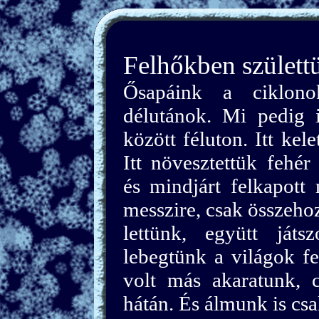
Felhőkben születt
Ősapáink a ciklono
délutánok. Mi pedig 
között féluton. Itt ke
Itt növesztettük fehér
és mindjárt felkapott
messzire, csak összehoz
lettünk, együtt játsz
lebegtünk a világok f
volt más akaratunk, 
hátán. És álmunk is csa