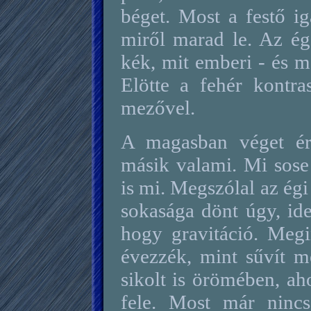
béget. Most a festő i
miről marad le. Az ég
kék, mit emberi - és m
Elötte a fehér kontras
mezővel.
A magasban véget ér
másik valami. Mi sose
is mi. Megszólal az égi
sokasága dönt úgy, ide
hogy gravitáció. Megi
évezzék, mint sűvít m
sikolt is örömében, a
fele. Most már ninc