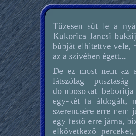
Tüzesen süt le a ny
Kukorica Jancsi buksij
búbját elhitettve vele,
az a szívében égett...
De ez most nem az a 
látszólag pusztas
dombosokat beborítja
egy-két fa áldogált, 
szerencsére erre nem j
egy festő erre járna, bi
elkövetkező perceket