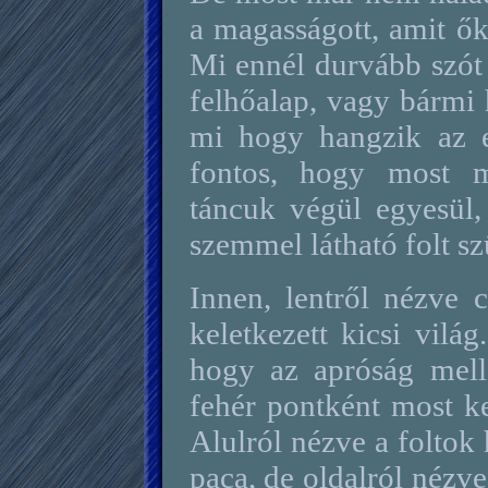
a magasságott, amit ők
Mi ennél durvább szót 
felhőalap, vagy bármi
mi hogy hangzik az 
fontos, hogy most m
táncuk végül egyesül,
szemmel látható folt sz
Innen, lentről nézve c
keletkezett kicsi vilá
hogy az apróság melle
fehér pontként most ke
Alulról nézve a foltok
paca, de oldalról nézv