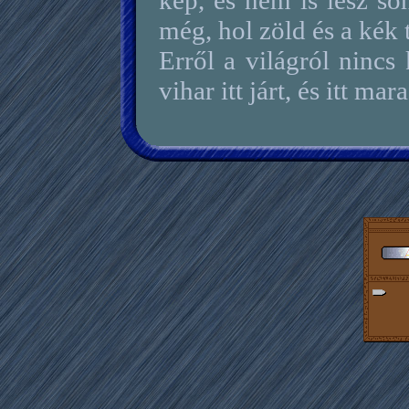
kép, és nem is lesz so
még, hol zöld és a kék 
Erről a világról nincs
vihar itt járt, és itt ma