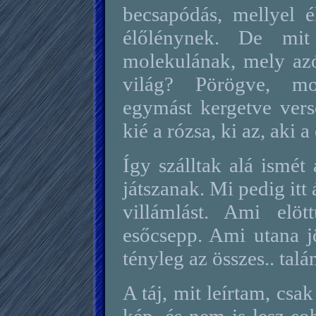
becsapódás, mellyel 
élőlénynek. De mi
molekulának, mely azót
világ? Pörögve, mo
egymást kergetve vers
kié a rózsa, ki az, aki a
Így szálltak alá ismét
játszanak. Mi pedig itt
villámlást. Ami elö
esőcsepp. Ami utana jö
tényleg az összes.. tal
A táj, mit leírtam, csa