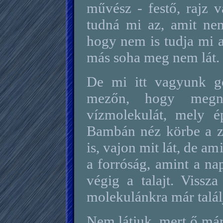
művész - festő, rajz 
tudná mi az, amit ne
hogy nem is tudja mi a
más soha meg nem lát.
De mi itt vagyunk g
mezőn, hogy megn
vízmolekulát, mely é
Bambán néz körbe a zö
is, vajon mit lát, de a
a forróság, amint a na
végig a talajt. Vissz
molekulánkra már talál
Nem látjuk, mert ő már