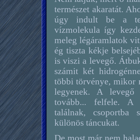
természet akaratát. Ah
úgy indult be a te
vízmolekula így kezde
meleg légáramlatok vit
ég tiszta kékje belsejé
is viszi a levegő. Átb
számit két hidrogénn
többi törvénye, mikor 
legyenek. A levegő 
tovább... felfele. 
találnak, csoportba 
különös táncukat.
De most már nem haladn