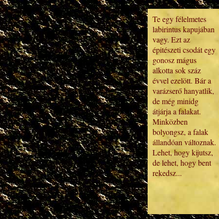
Te egy félelmetes
labirintus kapujában
vagy. Ezt az
épitészeti csodát egy
gonosz mágus
alkotta sok száz
évvel ezelött. Bár a
varázserő hanyatlik,
de még minidg
átjárja a falakat.
Minközben
bolyongsz, a falak
állandóan változnak.
Lehet, hogy kijutsz,
de lehet, hogy bent
rekedsz...