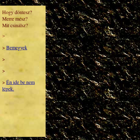
Hogy döntesz?
Merre mész?
Mit csinálsz?
>
>
Bemegyek
>
>
>
Én ide be nem
lépek.