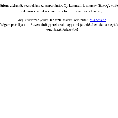
nátrium-ciklamát, aceszulfám-K, aszpartám), CO
, karamell, foszforsav (H
PO
), kof
2
4
4
nátrium-benzoátnak köszönhetően 1 év múlva is fekete :)
Várjuk véleményeidet, tapasztalataidat, ötleteidet:
pi@pofa.be
őségére próbálja ki! 12 éven aluli gyerek csak nagykorú jelenlétében, de ha megjel
vonuljanak fedezékbe!