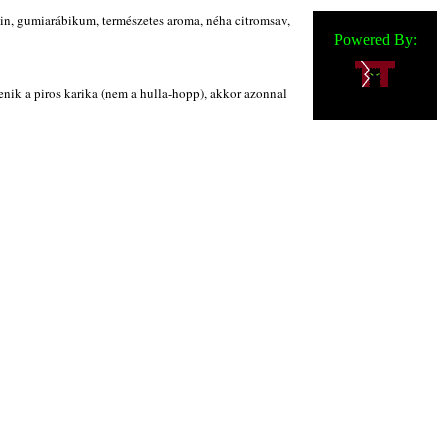
fein, gumiarábikum, természetes aroma, néha citromsav,
Powered By:
enik a piros karika (nem a hulla-hopp), akkor azonnal