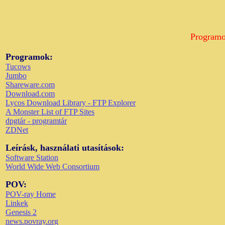
Programoz
Programok:
Tucows
Jumbo
Shareware.com
Download.com
Lycos Download Library - FTP Explorer
A Monster List of FTP Sites
dpgtár - programtár
ZDNet
Leírásk, használati utasítások:
Software Station
World Wide Web Consortium
POV:
POV-ray Home
Linkek
Genesis 2
news.povray.org