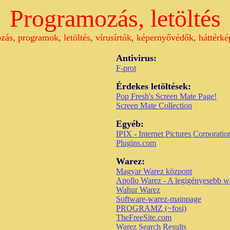
Programozás, letöltés
ás, programok, letöltés, vírusírtók, képernyővédők, háttérkép
Antivirus:
F-prot
Érdekes letöltések:
Pop Fresh's Screen Mate Page!
Screen Mate Collection
Egyéb:
IPIX - Internet Pictures Corporatio
Plugins.com
Warez:
Magyar Warez központ
Apollo Warez - A legigényesebb wa
Wahur Warez
Software-warez-mainpage
PROGRAMZ (~fosi)
TheFreeSite.com
Warez Search Results