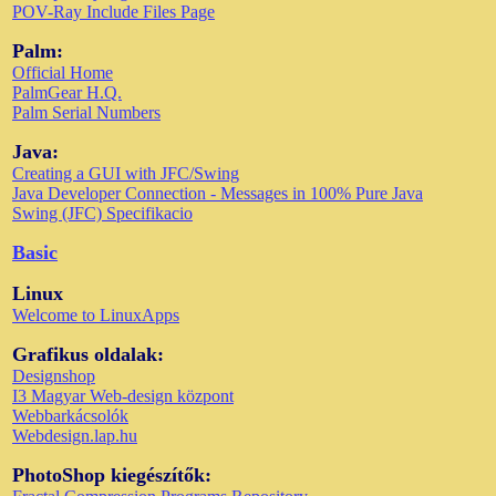
POV-Ray Include Files Page
Palm:
Official Home
PalmGear H.Q.
Palm Serial Numbers
Java:
Creating a GUI with JFC/Swing
Java Developer Connection - Messages in 100% Pure Java
Swing (JFC) Specifikacio
Basic
Linux
Welcome to LinuxApps
Grafikus oldalak:
Designshop
I3 Magyar Web-design központ
Webbarkácsolók
Webdesign.lap.hu
PhotoShop kiegészítők: