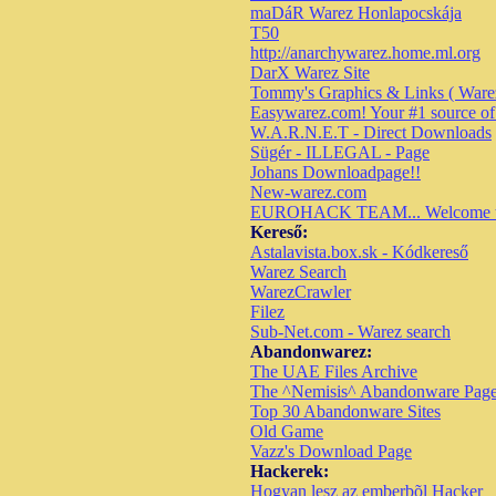
maDáR Warez Honlapocskája
T50
http://anarchywarez.home.ml.org
DarX Warez Site
Tommy's Graphics & Links ( Ware
Easywarez.com! Your #1 source o
W.A.R.N.E.T - Direct Downloads
Sügér - ILLEGAL - Page
Johans Downloadpage!!
New-warez.com
EUROHACK TEAM... Welcome to t
Kereső:
Astalavista.box.sk - Kódkereső
Warez Search
WarezCrawler
Filez
Sub-Net.com - Warez search
Abandonwarez:
The UAE Files Archive
The ^Nemisis^ Abandonware Pag
Top 30 Abandonware Sites
Old Game
Vazz's Download Page
Hackerek:
Hogyan lesz az emberbõl Hacker