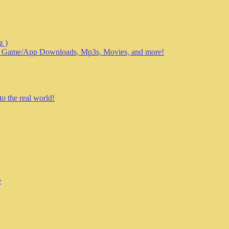
z )
f Game/App Downloads, Mp3s, Movies, and more!
he real world!
e