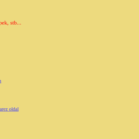
ek, stb...
n
rez oldal