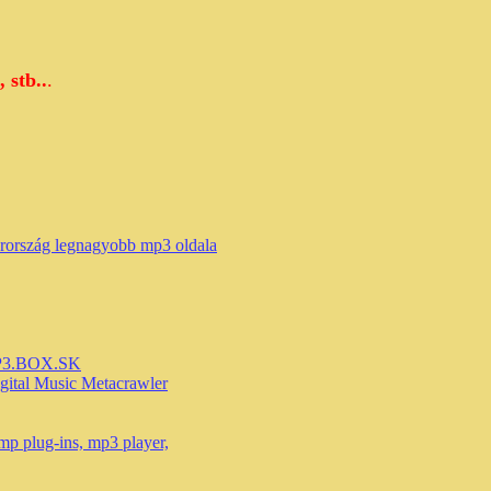
, stb..
.
ország legnagyobb mp3 oldala
3.BOX.SK
igital Music Metacrawler
mp plug-ins, mp3 player,