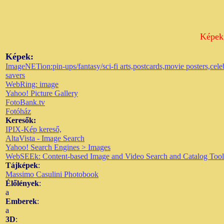
Képek,
Képek:
ImageNETion:pin-ups/fantasy/sci-fi arts,postcards,movie posters,cele
savers
WebRing: image
Yahoo! Picture Gallery
FotoBank.tv
Fotóház
Keresők:
IPIX-Kép kereső,
AltaVista - Image Search
Yahoo! Search Engines > Images
WebSEEk: Content-based Image and Video Search and Catalog Tool
Tájképek
:
Massimo Casulini Photobook
Élőlények
:
a
Emberek
:
a
3D
: