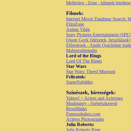
Mellesleg - Zene - klippek letoltese
Filmek:
Internet Movie Database Search: 
FilmZone
Anime Világ
Sony Pictures Entertainment (SPE
Quote Geek [idézetek, beszólások]
Elõzetesek - Apple Quicktime trail
Maboroshistudio
Lord of the Rings
Lord Of The Rings
Star Wars
Star Wars: Theed Museum
Feliratok:
SuperSubtitles
Színészek, hírességek:
Yahoo! > Actors and Actresses
Mudpuppy - Szénészkeresõ
Resoftlinks
Famousbabes.com
Actress Photographs
Julia Roberts:
Julia Roberts Ring