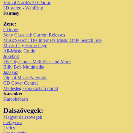
Virtual North's 3D Parlor
3D stereo - WebRing
Fantasy
:
Zene:
CDnow
Sony Classical: Current Releases
MusicSearch: The Internet's Music-Only Search Site
Music City Home Page
All-Music Guide
Jukebox
FileCity.Com - Midi Files and More
Billy Bob Multimedia
Jazz+az
Digital Music Network
CD Cover Central
Mellesleg szórakoztató portál
Karaoke:
Karaokebash
Dalszövegek:
Magyar dalszövegek
GetLyrics
Lyrics