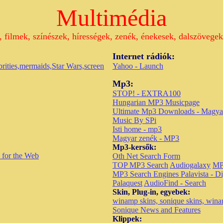
Multimédia
 filmek, színészek, hírességek, zenék, énekesek, dalszövegek
Internet rádiók:
brities,mermaids,Star Wars,screen
Yahoo - Launch
Mp3:
STOP! - EXTRA100
Hungarian MP3 Musicpage
Ultimate Mp3 Downloads - Magyar
Music By SPi
Isti home - mp3
Magyar zenék - MP3
Mp3-kersők:
 for the Web
Oth Net Search Form
TOP MP3 Search
Audiogalaxy
MP
MP3 Search Engines
Palavista - D
Palaquest
AudioFind - Search
Skin, Plug-in, egyebek:
winamp skins, sonique skins, wina
Sonique News and Features
Klippek: