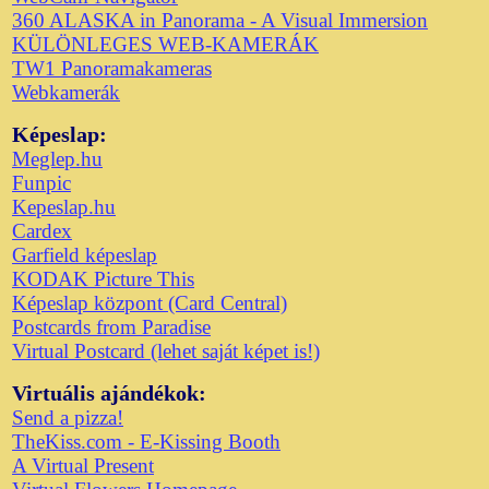
360 ALASKA in Panorama - A Visual Immersion
KÜLÖNLEGES WEB-KAMERÁK
TW1 Panoramakameras
Webkamerák
Képeslap:
Meglep.hu
Funpic
Kepeslap.hu
Cardex
Garfield képeslap
KODAK Picture This
Képeslap központ (Card Central)
Postcards from Paradise
Virtual Postcard (lehet saját képet is!)
Virtuális ajándékok:
Send a pizza!
TheKiss.com - E-Kissing Booth
A Virtual Present