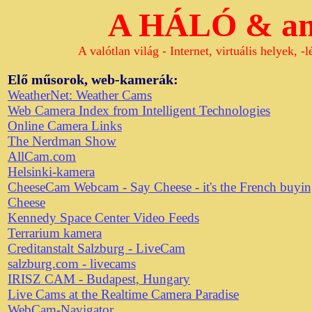
A HÁLÓ & ami
A valótlan világ - Internet, virtuális helyek, 
Elő műsorok, web-kamerák:
WeatherNet: Weather Cams
Web Camera Index from Intelligent Technologies
Online Camera Links
The Nerdman Show
AllCam.com
Helsinki-kamera
CheeseCam Webcam - Say Cheese - it's the French buyi
Cheese
Kennedy Space Center Video Feeds
Terrarium kamera
Creditanstalt Salzburg - LiveCam
salzburg.com - livecams
IRISZ CAM - Budapest, Hungary
Live Cams at the Realtime Camera Paradise
WebCam-Navigator